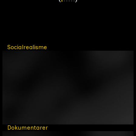
Socialrealisme
Dokumentarer