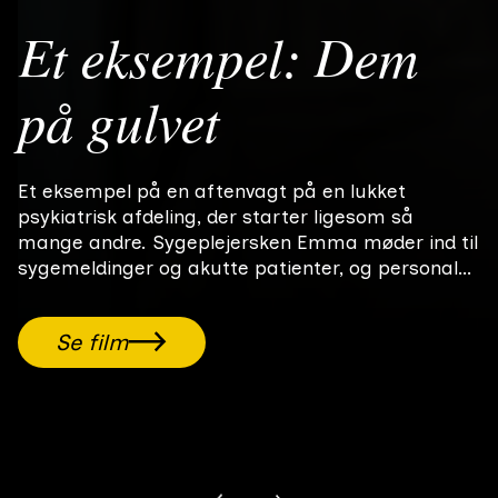
Et eksempel: Dem
på gulvet
Et eksempel på en aftenvagt på en lukket
psykiatrisk afdeling, der starter ligesom så
mange andre. Sygeplejersken Emma møder ind til
sygemeldinger og akutte patienter, og personalet
er nødt til tænke kreativt for at komme igennem
vagten på bedste vis. I løbet af kun tyve minutter
Se film
vil tilliden til systemet blive sat på prøve.