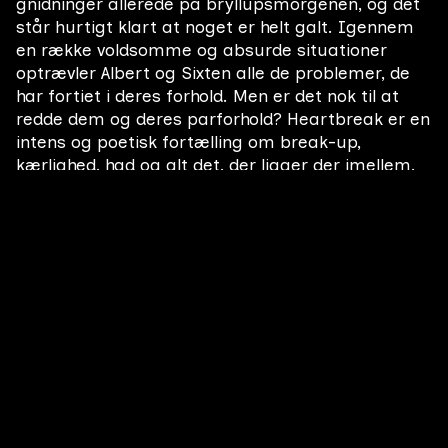
gnidninger allerede på bryllupsmorgenen, og det
står hurtigt klart at noget er helt galt. Igennem
en række voldsomme og absurde situationer
optrævler Albert og Sixten alle de problemer, de
har fortiet i deres forhold. Men er det nok til at
redde dem og deres parforhold? Heartbreak er en
intens og poetisk fortælling om break-up,
kærlighed, had og alt det, der ligger der imellem.
Instruktør
August Aabo
Producer
Asta Stuhr
Julie Carla Mortensen
Manuskriptforfatter
Andrea Winding
Tema
Kærlighed
Absurditet
Mord
Parforhold
Genre
Komedie
Thriller
Action