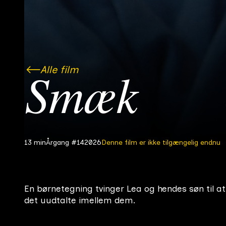
Alle film
Smæk
13 min
Årgang #14
2026
Denne film er ikke tilgængelig endnu
En børnetegning tvinger Lea og hendes søn til a
det uudtalte imellem dem.