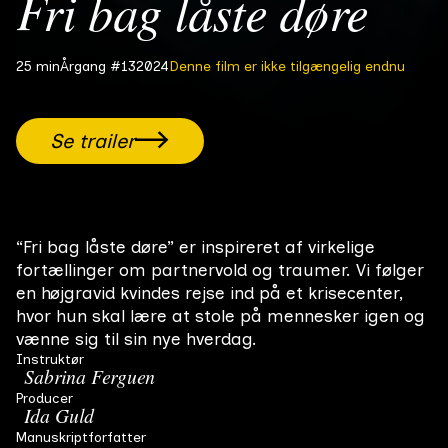
Fri bag låste døre
Denne film er ikke tilgængelig endnu
25 min
Årgang #13
2024
Se trailer
“Fri bag låste døre” er inspireret af virkelige
fortællinger om partnervold og traumer. Vi følger
en højgravid kvindes rejse ind på et krisecenter,
hvor hun skal lære at stole på mennesker igen og
vænne sig til sin nye hverdag.
Instruktør
Sabrina Ferguen
Producer
Ida Guld
Manuskriptforfatter