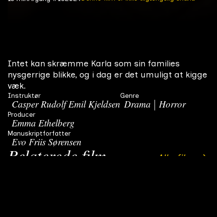
Intet kan skræmme Karla som sin families
nysgerrige blikke, og i dag er det umuligt at kigge
væk.
Instruktør
Genre
Casper Rudolf Emil Kjeldsen
Drama
Horror
Producer
Emma Ethelberg
Manuskriptforfatter
Evo Friis Sørensen
Relaterede film
Alle film
Mum
Den autistiske Markus og hans udviklingshæmmede
Førsteårsfilm
#
4
12 min
2005
kæreste Una mister en dag deres højt elskede kat Mum.
Una bliver ramt af dyb sorg og Markus må ty til ekstremer
for at gøre hende glad igen.
Ernst