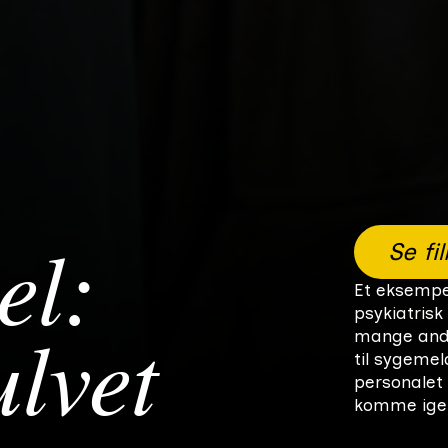
Se fi
el:
Et eksempe
psykiatrisk
mange and
lvet
til sygemel
personalet 
komme igen
kun tyve min