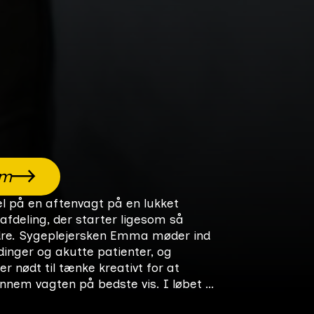
lm
l på en aftenvagt på en lukket
 afdeling, der starter ligesom så
re. Sygeplejersken Emma møder ind
dinger og akutte patienter, og
er nødt til tænke kreativt for at
nem vagten på bedste vis. I løbet af
utter vil tilliden til systemet blive sat