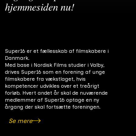
hjemmesiden nu!
Super16 er et fællesskab af filmskabere i
Danmark.
Med base i Nordisk Films studier i Valby,
drives Super16 som en forening af unge
filmskabere fra vækstlaget, hvis
kompetencer udvikles over et treårigt
forløb. Hvert andet år skal de nuværende
medlemmer af Super16 optage en ny
årgang der skal fortsætte foreningen.
Se mere