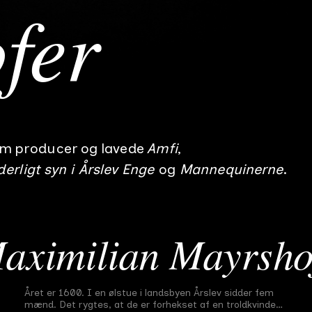
fer
om
producer
og lavede
Amfi
rligt syn i Årslev Enge
Mannequinerne
En sanddru og
udførlig beretning
aximilian Mayrsho
om et underligt syn i
Årslev Enge
Året er 1600. I en ølstue i landsbyen Årslev sidder fem
Midtvejsfilm
#
9
39 min
2017
mænd. Det rygtes, at de er forhekset af en troldkvinde