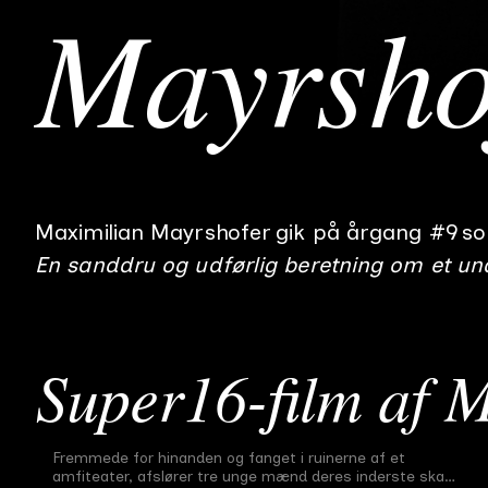
Mayrsho
Maximilian Mayrshofer
gik på årgang #
9
s
En sanddru og udførlig beretning om et unde
Super16-film af
M
Amfi
Fremmede for hinanden og fanget i ruinerne af et
Afgangsfilm
#
9
30 min
2018
amfiteater, afslører tre unge mænd deres inderste skam,