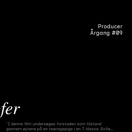
Producer
Årgang #09
fer
Mannequinerne
"I denne film undersøges forstaden som tilstand
Førsteårsfilm
#
9
29 min
2016
gennem øjnene på en teenagepige i en 7. klasse. Sofie