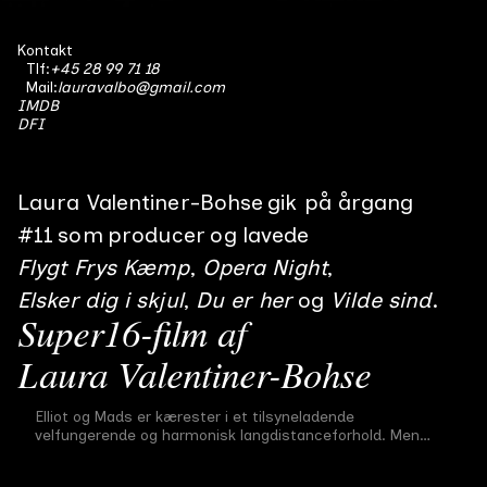
Kontakt
Tlf:
+45 28 99 71 18
Mail:
lauravalbo@gmail.com
IMDB
DFI
Laura Valentiner-Bohse
gik på årgang
#
11
som
producer
og lavede
Flygt Frys Kæmp
Opera Night
Elsker dig i skjul
Du er her
Vilde sind
Super16-film af
Laura Valentiner-Bohse
Flygt Frys Kæmp
Elliot og Mads er kærester i et tilsyneladende
Afgangsfilm
#
11
22 min
2022
velfungerende og harmonisk langdistanceforhold. Men
Elliot har aldrig åbnet op over for Mads omkring et traume
fra sin fortid, som han ikke længere kan ignorere. Et