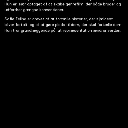
Hun er især optaget af at skabe genrefilm, der både bruger og
udfordrer gængse konventioner.
Sofie Zelina er drevet af at fortælle historier, der sjældent
bliver fortalt, og af at gøre plads til dem, der skal fortælle dem.
Hun tror grundlæggende på, at repræsentation ændrer verden,
og på historiefortællingens og kunstens potentiale til at skabe
positiv forandring. Derfor ser hun det som en grundsten i sit
arbejde at bidrage til en mere inkluderende, bæredygtig og
mangfoldig filmbranche.
Sofie Zelina har en bachelor i Film- og Medievidenskab og
arbejder til daglig hos produktionsselskabet Tall and Small.
Super16 film
Alle film
Guds Bedste Barn
Den lovlydige Monica er sanger i det lokale frikirkeband.
Førsteårsfilm
#
14
15 min
2026
Men da hun igen overskygges af bandets karismatiske
leder, beder hun om en indgriben fra Gud, der skal vende
op og ned på det hele.
I tilfælde af følelser
Johan inviterer vennerne Nadir og Viktor på et
Førsteårsfilm
#
14
14 min
2026
skræddersyet, terapeutisk forløb efter tabet af deres
fælles ven. Invitationen viser sig hurtigt at dække over