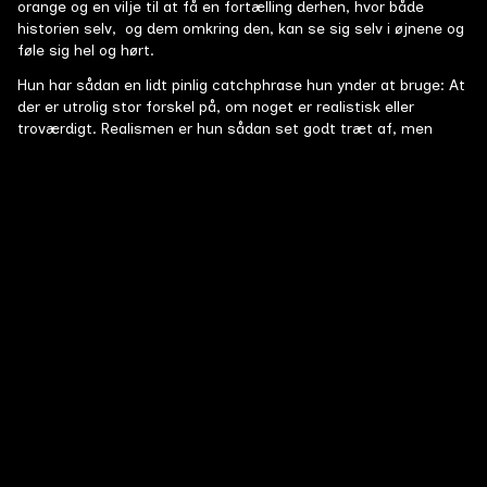
orange og en vilje til at få en fortælling derhen, hvor både
historien selv, og dem omkring den, kan se sig selv i øjnene og
føle sig hel og hørt.
Hun har sådan en lidt pinlig catchphrase hun ynder at bruge: At
der er utrolig stor forskel på, om noget er realistisk eller
troværdigt. Realismen er hun sådan set godt træt af, men
troværdigheden derimod, den vil hun gerne gå i krig for. Det
kommer måske fra hendes eget lidt komplicerede forhold til
virkeligheden, der bunder i lige dele dagdrøm og diagnose, men
som lige nu er endt ud i at være hele grobunden for, at hun er
manuskriptforfatter i dag… Det, og så den online
tekstbaserede Harry Potter rollespilshjemmeside hun brugte
hele sin barn- og ungdom på. Sådan er der jo så meget.
Super16 film
Alle film
Guds Bedste Barn
Den lovlydige Monica er sanger i det lokale frikirkeband.
Førsteårsfilm
#
14
15 min
2026
Men da hun igen overskygges af bandets karismatiske
leder, beder hun om en indgriben fra Gud, der skal vende
op og ned på det hele.
I tilfælde af følelser
Johan inviterer vennerne Nadir og Viktor på et
Førsteårsfilm
#
14
14 min
2026
skræddersyet, terapeutisk forløb efter tabet af deres