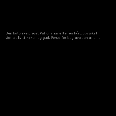
Det ottende
sakramente
Den katolske præst William har efter en hård opvækst
Midtvejsfilm
#
11
22 min
2021
viet sit liv til kirken og gud. Forud for begravelsen af en
ung kvinde opsøges William af den afdødes far Torben,
der bekender foruroligende synder, han har begået i sin
datters barndom. En mistanke om overgreb overvælder
William, og da han erfarer, at Torben nu skal tage sig af
sit barnebarn efter datterens død, begynder et kapløb
med tiden.
Se mere
Se mere