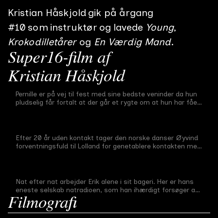
Kristian Håskjold
gik på årgang
#
10
som
instruktør
og lavede
Young
Krokodilletårer
En Værdig Mand
Super16-film af
Kristian Håskjold
Young
Pernille er på vej til fest med sine bedste veninder da hun
Afgangsfilm
#
10
23 min
2020
pludselig får fortalt at der går et rygte om at hun har fået
en abort. Pernille benægter rygtet og overtales af sine
veninder til at konfrontere pigen som de tror står bag. Men
Krokodilletårer
da gruppen endelig finder hende eskalerer situationen
hurtigt ud af kontrol. Pernille bukker under for
Efter 20 år uden kontakt tager den norske danser Øyvind
Midtvejsfilm
#
10
30 min
2019
gruppepresset og aftenen tager en drejning som vil
forventningsfuld til Lolland for genetablere kontakten med
forfølge hende for altid.
sin danske far Erling, men weekenden udvikler sig på en
måde, som Øyvind slet ikke forventer.
En Værdig Mand
Nat efter nat arbejder Erik alene i sit bageri. Her er hans
Førsteårsfilm
#
10
19 min
2018
eneste selskab natradioen, som han ihærdigt forsøger at
Filmografi
komme igennem til for at blive “ugens joker”. Familien er
efterhånden kommet så langt på afstand, at Eriks forsøg
på at genetablere kontakten synes forgæves. En