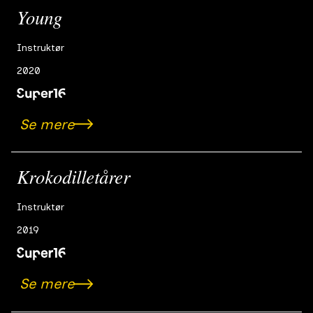
depression tager til og sender Erik ud af en tangent, der
Young
kulminerer i et desperat råb om hjælp.
Instruktør
2020
Se mere
Krokodilletårer
Instruktør
2019
Se mere