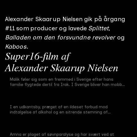
Alexander Skaarup Nielsen
gik på årgang
#
11
som
producer
og lavede
Splittet
Balladen om den forsvundne revolver
Kaboos
Super16-film af
Alexander Skaarup Nielsen
Splittet
Malik føler sig som en fremmed i Sverige efter hans
Afgangsfilm
#
11
28 min
2022
familie flygtede dertil fra Irak. I Sverige bliver han mobbet
Balladen om den
og kommer ofte op at slås i skolen. Da Saddam Hussein
bliver hængt beslutter familien at flytte tilbage til Irak,
forsvundne revolver
hvilket begejstrer Malik da han nu endelig skal føle sig
hjemme et sted. Kort efter ankomst begynder Malik dog
I en udkantsby, præget af en ildeset forbud mod
Midtvejsfilm
#
11
26 min
2021
at føle den samme fremmedhed, som han gjorde i
indtalgelse af alkohol og en sitrende stemning af
Sverige. Det stiller spørgsmålet: Hvad er hjem, hvordan
dårligdom, vågner den fordrukne landbetjent med rasende
føles det og hvad vil det egentligt sige at høre hjemme et
tømmermænd og et stort problem: han har mistet sin
Kaboos
sted?
revolver. På jagt efter sin forsvundne revolver, kæmper
betjenten en forgæves kamp for at holde fast på
Amna er plaget af søvnparalyse og har svært ved at
Førsteårsfilm
#
11
27 min
2020