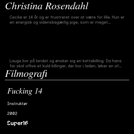
Christina Rosendahl
Fucking 14
Cecilie er 14 år og er frustreret over at være for lille. Hun er
Afgangsfilm
#
2
23 min
2002
en energisk og vidensbegærlig pige, som er meget
nysgerrig på sin gryende sexualitet. Vi følger hende I to
dage, hvor storesøsteren Trine skal til fest på gymnasiet
Vil du med i biografen?
og I frustration over ikke at kunne komme med, gør
Cecilie alt, hvad hun kan, for at bevise overfor omverdenen
Førsteårsfilm
#
2
14 min
2001
at hun er helt utrolig voksen og sagtens kan styre sit liv
Lauges Kat
selv. Men hun kommer til at lære en lektion om sine egne
personlige grænser.
Lauge bor på landet og ønsker sig en kattekilling. Da hans
Midtvejsfilm
#
2
12 min
2001
far skal aflive et kuld killinger, der bor i laden, løber en af
Filmografi
dem væk. Lave finder den og skjuler den på sit værelse.
Men så kommer nabosønnen Sonny og blander sig…
Fucking 14
Instruktør
2002