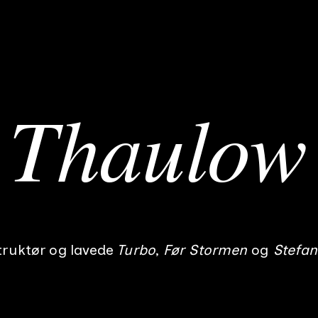
 Thaulow
truktør
og lavede
Turbo
Før Stormen
Stefan