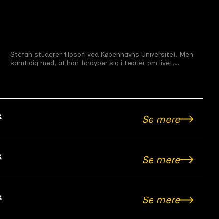
Stefan
Stefan studerer filosofi ved Københavns Universitet. Men
Førsteårsfilm
#
6
16 min
2009
samtidig med, at han fordyber sig i teorier om livet,
mister han forbindelsen til de ting, der giver det mening.
Se mere
Se mere
Se mere
Manden Der