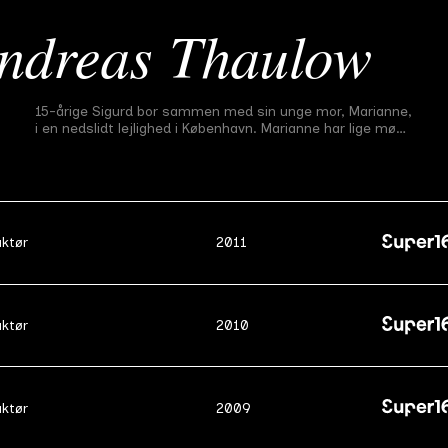
ndreas Thaulow
Før Stormen
15-årige Sigurd bor sammen med sin unge mor, Marianne,
Midtvejsfilm
#
6
21 min
2010
i en nedslidt lejlighed i København. Marianne har lige mødt
Peter, som gerne vil gøre et godt indtryk på Sigurd. Men
Sigurd er bekymret på sin mors vegne og skeptisk over
for Peter.
uktør
2011
uktør
2010
uktør
2009