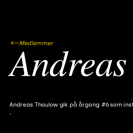
Medlemmer
Andreas
Andreas Thaulow
gik på årgang #
6
som
ins