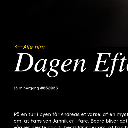
Alle film
Dagen Eft
15 min
Årgang #05
2008
På en tur i byen får Andreas et varsel af en my
om, at hans ven Jannik er i fare. Bedre bliver det
vågner næste dag til beskyldninger om, at han h