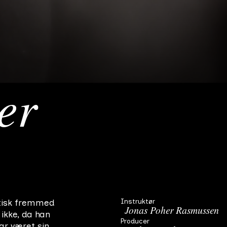
er
Instruktør
stisk fremmed
Jonas Poher Rasmussen
 ikke, da han
Producer
ar været sin