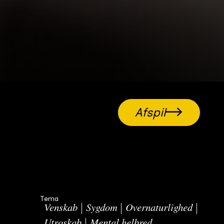
Afspil
Tema
Venskab
Sygdom
Overnaturlighed
Utroskab
Mental helbred