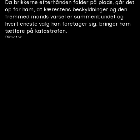
Da brikkerne efterhånden falder på plads, går det
op for ham, at kærestens beskyldninger og den
fremmed mands varsel er sammenbundet og
hvert eneste valg han foretager sig, bringer ham
tættere på katastrofen.
Director
Jonas Poher Rasmussen
Producer
Egil Dennerline
Themes
Friendship
Illness
The supernatural
Cheating
Mental health
Genres
Drama
Related Movies
All films
Shoot For The Moon
Hvad sker der, når fantasien overgår virkeligheden for to
First-year film
#
8
28 min
2014
middel aldrende irske mænd fyldt med tomhed og
manglende motivation i livet. De har for 10 år siden fundet
en meteorit i deres baghave, og den kan være en formue
B
værd. Vejen til rigdommen er imidlertid ikke så nem for de