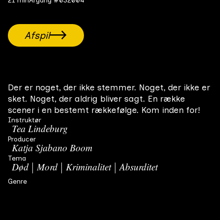
21 min
Årgang #03
2004
Afspil
Der er noget, der ikke stemmer. Noget, der ikke er
sket. Noget, der aldrig bliver sagt. En række
scener i en bestemt rækkefølge. Kom inden for!
Instruktør
Tea Lindeburg
Producer
Katja Sjabano Boom
Tema
Død
Mord
Kriminalitet
Absurditet
Genre
Komedie
Drama
Crime
Relaterede film
Alle film
Opera Night