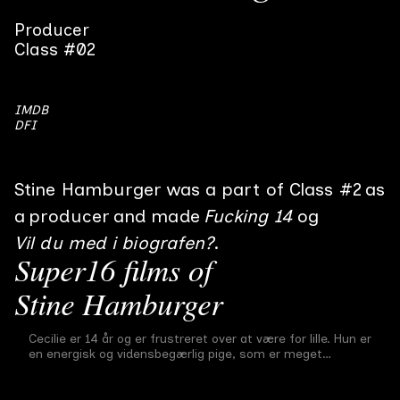
Producer
Class #02
IMDB
DFI
Stine Hamburger
was a part of Class #
2
as
a
producer
and made
Fucking 14
Vil du med i biografen?
Super16 films of
Stine Hamburger
Fucking 14
Cecilie er 14 år og er frustreret over at være for lille. Hun er
Final film
#
2
23 min
2002
en energisk og vidensbegærlig pige, som er meget
nysgerrig på sin gryende sexualitet. Vi følger hende I to
dage, hvor storesøsteren Trine skal til fest på gymnasiet
og I frustration over ikke at kunne komme med, gør