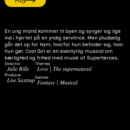
Play
En ung mand kommer til byen og synger sig lige
ind i hjertet på en yndig servitrice. Men pludselig
går det op for ham, hvorfor hun befinder sig, hvor
hun gør. Cool Girl er en eventyrlig musical om
kærlighed og frihed med musik af Superheroes.
Director
Themes
Julie Bille
Love
The supernatural
Producer
Genres
Lise Saxtrup
Fantasy
Musical
Related Movies
All films
Marts
Den 21.marts 1945 bombede allierede fly ved en
Mid-term film
#
4
19 min
2006
fejltagelse Den Franske Skole i København under et angreb
på Gestapos hovedkvarter.Filmen følger en ung søster og
hendes oplevelser den forårsmorgen
Hej hej Nikolaj