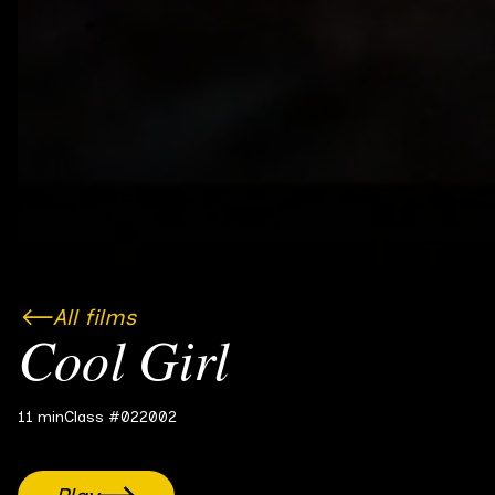
All films
Cool Girl
11 min
Class #02
2002