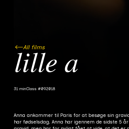
All films
lille a
31 min
Class #09
2018
Anna ankommer til Paris for at besøge sin gravi
har fødselsdag. Anna har igennem de sidste 5 år
gravid, men har for nyligt fået at vide, at det e