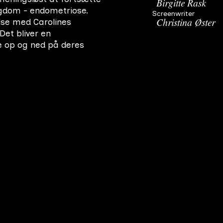
Birgitte Rask
ygdom - endometriose.
Screenwriter
else med Carolines
Christina Øster
Det bliver en
e op og ned på deres
Vennelyst
First-year film
#
2
9 min
2001
Prisen
Da stjernepsykologen John Lykken får besøg af døden,
Final film
#
1
27 min
2001
som giver ham 24 timer til at tage afsked, får han med
ét mægtig travlt. Johns karriere er på sit højeste og han
står netop samme aften over for, at skulle modtage en
meget prestigefyldt pris. For John bliver det
magtpåliggende at nå at lave et barn på sin unge
kæreste Freja inden døgnet er omme. Forgæves forsøger
han at tigge, tvinge og trygle hende til at makke ret, men
først da John formår at vælge kærligheden frem for sit