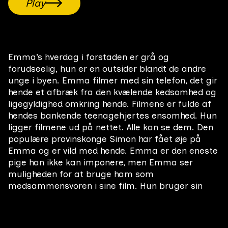
Play
Emma’s hverdag i forstaden er grå og
forudseelig, hun er en outsider blandt de andre
unge i byen. Emma filmer med sin telefon, det gir
hende et afbræk fra den kvælende kedsomhed og
ligegyldighed omkring hende. Filmene er fulde af
hendes bankende teenagehjertes ensomhed. Hun
ligger filmene ud på nettet. Alle kan se dem. Den
populære provinskonge Simon har fået øje på
Emma og er vild med hende. Emma er den eneste
pige han ikke kan imponere, men Emma ser
muligheden for at bruge ham som
medsammensvoren i sine film. Hun bruger sin
magt over ham og begynder at iscenesætte ham.
De laver film der ikke er så voksenvenlige – voksne
har så mange regler og den slags. Men filmene