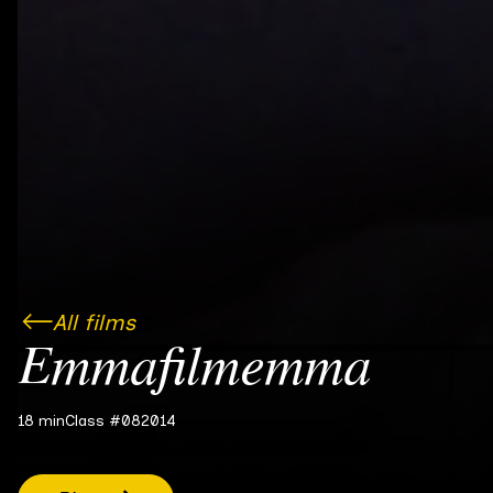
All films
Emmafilmemma
18 min
Class #08
2014