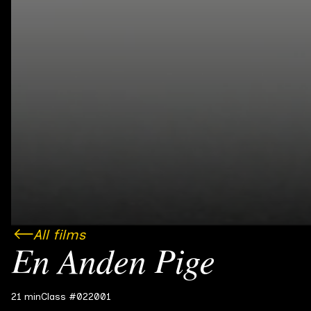
All films
En Anden Pige
21 min
Class #02
2001