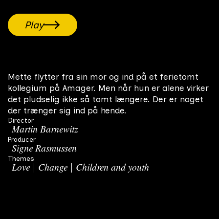
Play
Mette flytter fra sin mor og ind på et ferietomt
kollegium på Amager. Men når hun er alene virker
det pludselig ikke så tomt længere. Der er noget
der trænger sig ind på hende.
Director
Martin Barnewitz
Producer
Signe Rasmussen
Themes
Love
Change
Children and youth
Related Movies
All films
Scener efter et selvmord
Efter et selvmordsforsøg og 18 dage i koma vågner 23-
First-year film
#
14
15 min
2026
årige Rasmus med en hjerneskade og må genfinde krop,