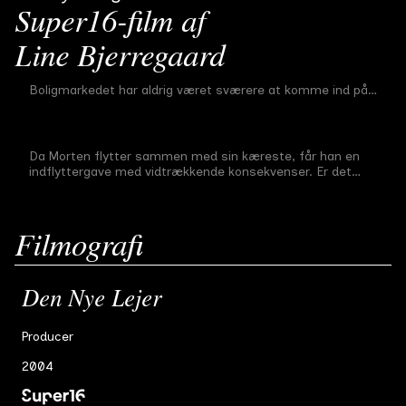
Super16-film af
Line Bjerregaard
Den Nye Lejer
Boligmarkedet har aldrig været sværere at komme ind på…
Midtvejsfilm
#
3
5 min
2004
Daddy-O
Da Morten flytter sammen med sin kæreste, får han en
Afgangsfilm
#
3
12 min
2004
indflyttergave med vidtrækkende konsekvenser. Er det
slut med rock´n´roll? En skræmmende tanke når man er
rock´n´roller.
Mellem Rum
Filmografi
Førsteårsfilm
#
3
6 min
2003
Den Nye Lejer
Producer
2004