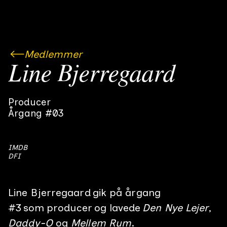
Medlemmer
Line Bjerregaard
Producer
Årgang #03
IMDB
DFI
Line Bjerregaard
gik på årgang
#
3
som
producer
og lavede
Den Nye Lejer
Daddy-O
Mellem Rum