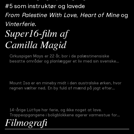
#
5
som
instruktør
og lavede
From Palestine With Love
Heart of Mine
Vinterferie
Super16-film af
Camilla Magid
From Palestine With Love
Cirkuspigen Mays er 22 år, bor i de palæstinensiske
Afgangsfilm
#
5
23 min
2009
besatte områder og planlægger et liv med sin svenske
kæreste Caspar i Stockholm, hvor hun vil læse på
universitetet. Men der er langt fra drøm til virkelighed og
Heart of Mine
familiens forventninger og svensk bureaukrati lægger
forhindringer i vejen for det unge par.
Mount Isa er en mineby midt i den australske ørken, hvor
Midtvejsfilm
#
5
22 min
2008
regnen vælter ned. En by fuld af mænd på jagt efter
penge men også på flugt fra kærligheden og sig selv. Om
stripbarer, poker, whisky, ensomhed og gud.
Vinterferie
14-årige Lütfiye har ferie, og ikke noget at lave.
Førsteårsfilm
#
5
14 min
2007
Trappeopgangene i boligblokkene agerer varmestue for
Filmografi
hende og hendes veninder, mens de dræber timerne og
dagene i den kolde vinterferie med slåskampe.