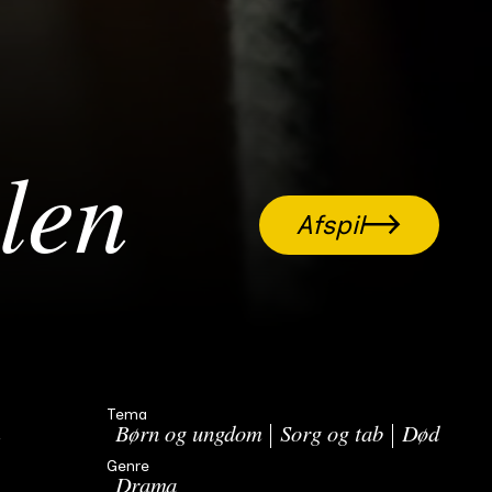
len
Afspil
Tema
Børn og ungdom
Sorg og tab
Død
n
Genre
Drama