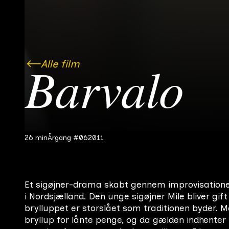
Alle film
Barvalo
26 min
Årgang #06
2011
Et sigøjner-drama skabt gennem improvisation
i Nordsjælland. Den unge sigøjner Mile bliver gi
brylluppet er storslået som traditionen byder. M
bryllup for lånte penge, og da gælden indhenter 