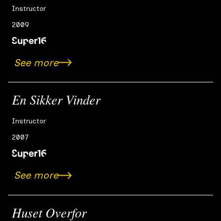
opdager de to drenge gennem Viktors fuglekikkert, at der
Instructor
er nogen eller noget, som er flyttet ind i det tomme,
uhyggelige hus overfor. Motiveret af ren og skær
2009
nysgerrighed, beslutter de to venner sig til at finde ud af,
hvem der er flyttet ind. Det bliver en weekend og en leg,
som kommer til at ændre de to venners forhold for altid.
See more
En Sikker Vinder
Instructor
2007
See more
Huset Overfor