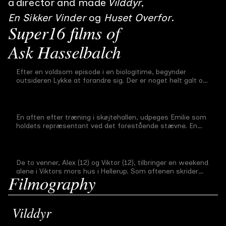
a
director
and made
Vilddyr
En Sikker Vinder
Huset Overfor
Super16 films of
Ask Hasselbalch
Vilddyr
Efter en voldsom episode i en biologitime, begynder
Final film
#
5
29 min
2009
outsideren Lykke at forandre sig. Der er noget helt galt og
forude venter et stort opgør med omverdenen. Vilddyret i
hende er blevet vækket…
En Sikker Vinder
En aften efter træning i skøjtehallen, udpeges Emilie som
First-year film
#
5
13 min
2007
holdets repræsentant ved det forestående stævne. En
rolle hun påtager sig intetanende om de konsekvenser, det
får samme aften.
Huset Overfor
De to venner, Alex (12) og Viktor (12), tilbringer en weekend
Mid-term film
#
5
23 min
2008
alene i Viktors mors hus i Hellerup. Som aftenen skrider
Filmography
frem med dertil følgende gyserfilm, slik og chips, fortæller
Viktor Alex en uhyggelig historie om huset overfor. Et hus
hvor der i sin tid boede en gammel dame, som døde sidste
vinter. Huset har været sat til salg lige siden, men er ikke
Vilddyr
solgt endnu. Historien gør så stort indtryk på Alex, at han
får mareridt om huset. Næste morgen på børneværelset