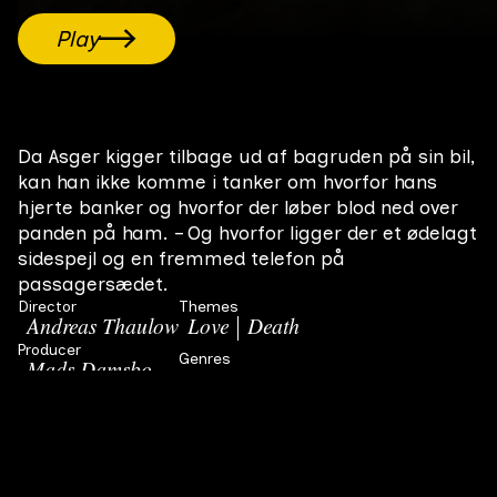
Play
Da Asger kigger tilbage ud af bagruden på sin bil,
kan han ikke komme i tanker om hvorfor hans
hjerte banker og hvorfor der løber blod ned over
panden på ham. – Og hvorfor ligger der et ødelagt
sidespejl og en fremmed telefon på
passagersædet.
Director
Themes
Andreas Thaulow
Love
Death
Producer
Genres
Mads Damsbo
Drama
Related Movies
All films
Nowhere Man
“Doesn’t have a point of view,Knows not where he’s going
Final film
#
4
21 min
2006
to,Isn’t he a bit like you and me?Nowhere man, please