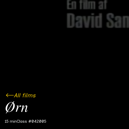
All films
Ørn
15 min
Class #04
2005