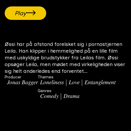
Play
Øssi har på afstand forelsket sig i pornostjernen
Leila. Han klipper i hemmelighed på en lille film
med uskyldige brudstykker fra Leilas film. Øssi
opsøger Leila, men mødet med virkeligheden viser
sig helt anderledes end forventet…
Producer
Themes
Jonas Bagger
Loneliness
Love
Entanglement
Genres
Comedy
Drama
Related Movies
All films
Tre Somre
Hver sommer kommer udenlandsdanskeren Jørgen
Final film
#
3
27 min
2004
sammen med sin kone hjem til Danmark. Her mødes de
med Birgitte, Peter og deres søn Thomas, som har et