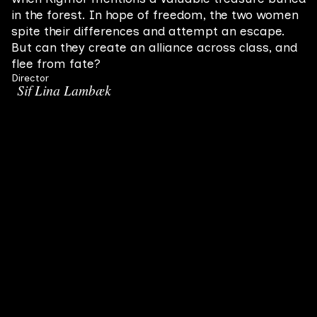
in the forest. In hope of freedom, the two women
spite their differences and attempt an escape.
But can they create an alliance across class, and
flee from fate?
Director
Sif Lina Lambæk
Producer
Giulia Triolo
Screenwriter
Oskar Groot
Themes
Period
Pregnancy
Friendship
Loneliness
Genres
Drama
Related Movies
All films
Et Hus af Glas
Jo mere tid der går, jo sværere bliver det for Peter at
Final film
#
5
20
2009
fortælle sin kæreste, Sara, om den mørke hemmelighed
han bærer rundt på. Men da Peter og Sara møder en