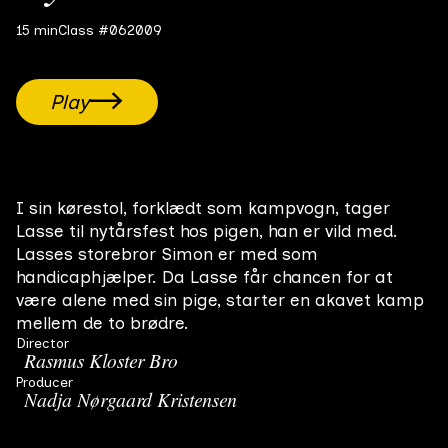
15 min
Class #06
2009
Play
I sin kørestol, forklædt som kampvogn, tager
Lasse til nytårsfest hos pigen, han er vild med.
Lasses storebror Simon er med som
handicaphjælper. Da Lasse får chancen for at
være alene med sin pige, starter en akavet kamp
mellem de to brødre.
Director
Rasmus Kloster Bro
Producer
Nadja Nørgaard Kristensen
Themes
Siblings
Love
Family relationships