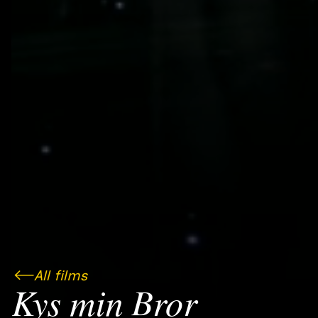
All films
Kys min Bror