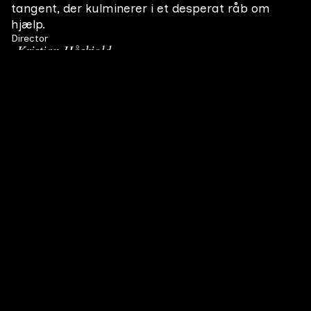
tangent, der kulminerer i et desperat råb om
hjælp.
Director
Kristian Håskjold
Producer
Caroline Steenberg Dam
Screenwriter
Marianne Lentz
Themes
Family relationships
Loneliness
Genres
Drama
Related Movies
All films
Vil du med i biografen?
First-year film
#
2
14 min
2001
Mum
Den autistiske Markus og hans udviklingshæmmede
First-year film
#
4
12 min
2005
kæreste Una mister en dag deres højt elskede kat Mum.
Una bliver ramt af dyb sorg og Markus må ty til ekstremer
for at gøre hende glad igen.
TÆVE