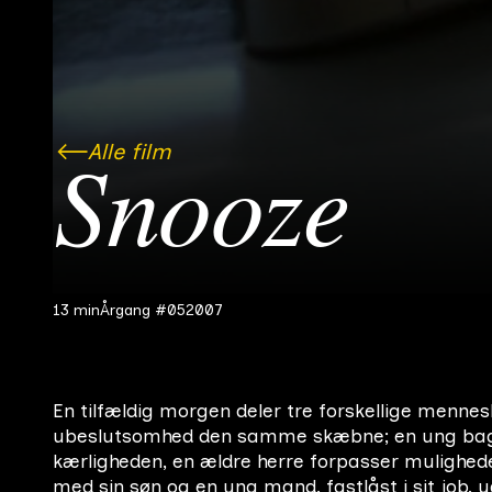
Alle film
Snooze
13 min
Årgang #05
2007
En tilfældig morgen deler tre forskellige menn
ubeslutsomhed den samme skæbne; en ung bage
kærligheden, en ældre herre forpasser mulighede
med sin søn og en ung mand, fastlåst i sit job,