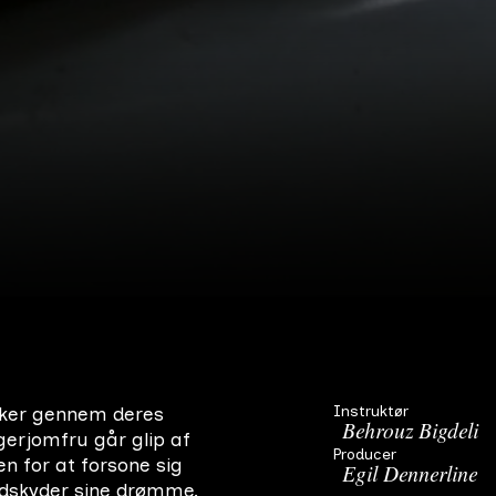
Instruktør
esker gennem deres
Behrouz Bigdeli
rjomfru går glip af
Producer
n for at forsone sig
Egil Dennerline
 udskyder sine drømme.