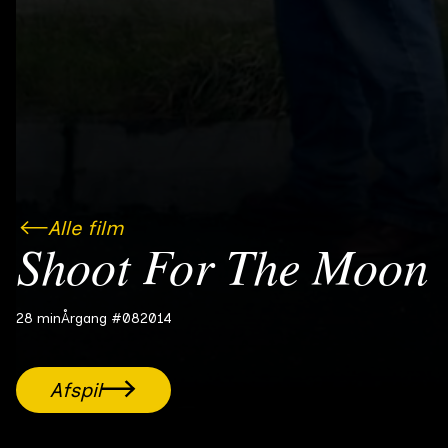
Alle film
Shoot For The Moon
28 min
Årgang #08
2014
Afspil