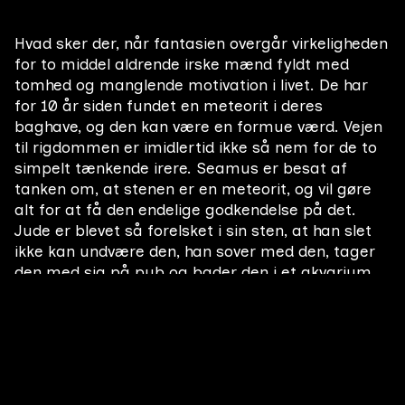
Hvad sker der, når fantasien overgår virkeligheden
for to middel aldrende irske mænd fyldt med
tomhed og manglende motivation i livet. De har
for 10 år siden fundet en meteorit i deres
baghave, og den kan være en formue værd. Vejen
til rigdommen er imidlertid ikke så nem for de to
simpelt tænkende irere. Seamus er besat af
tanken om, at stenen er en meteorit, og vil gøre
alt for at få den endelige godkendelse på det.
Jude er blevet så forelsket i sin sten, at han slet
ikke kan undvære den, han sover med den, tager
den med sig på pub og bader den i et akvarium.
Vi følger de to venners håb, drømme og
fantasifulde fortællinger om stenen, samtidig
med at vi oplever deres tomhed, ensomhed og
selvbedrag i livet. Kan de acceptere deres
virkelighed hvis fantasien om meteoritten brister?
Instruktør