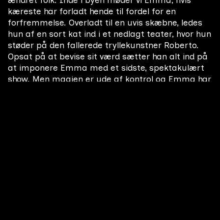
ændret folk. Inde i byen møder vi Emma, hvis
kæreste har forladt hende til fordel for en
forfremmelse. Overladt til en uvis skæbne, ledes
hun af en sort kat ind i et nedlagt teater, hvor hun
støder på den fallerede tryllekunstner Roberto.
Opsat på at bevise sit værd sætter han alt ind på
at imponere Emma med et sidste, spektakulært
show. Men magien er ude af kontrol og Emma har
ikke helt rent mel i posen.
Instruktør
Tobias Gundorff Boesen
Producer
Anders Wøldike
Tema
Forandring
Overnaturlighed
Kærlighed
Genre
Drama
Komedie
Fantasy
Relaterede film
Alle film
Drengeliv